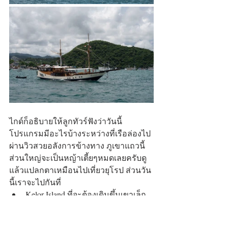
ไกด์ก็อธิบายให้ลูกทัวร์ฟังว่าวันนี้
โปรแกรมมีอะไรบ้างระหว่างที่เรือล่องไป
ผ่านวิวสวยอลังการข้างทาง ภูเขาแถวนี้
ส่วนใหญ่จะเป็นหญ้าเตี้ยๆหมดเลยครับดู
แล้วแปลกตาเหมือนไปเที่ยวยุโรป ส่วนวัน
นี้เราจะไปกันที่
Kelor Island ที่จะต้องเดินขึ้นเขาเล็ก
น้อยไปจุดชมวิว
สน็อกเกิลแถวๆเกาะ Kelapa